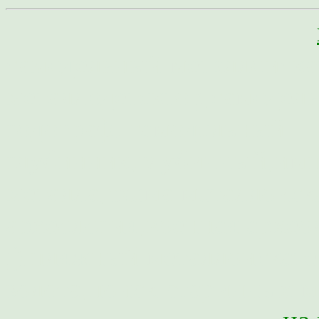
самодельный металлоиска
металлодетектор,самодел
годограф, самодельный
глубинник,глубинный,им
металла,схема металлоиск
археология,военная архео
;),пляжный металлоискате
золота,поиск старинных 