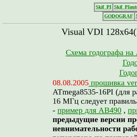
Skif_PI
Skif_PIaut
GODOGRAF
Visual VDI 128x64
Схема годографа на A
Год
Годо
08.08.2005
прошивка ver
ATmega8535-16PI (для р
16 МГц следует правил
-
пример для AB490
,
пр
предыдущие версии пр
невнимательности раб