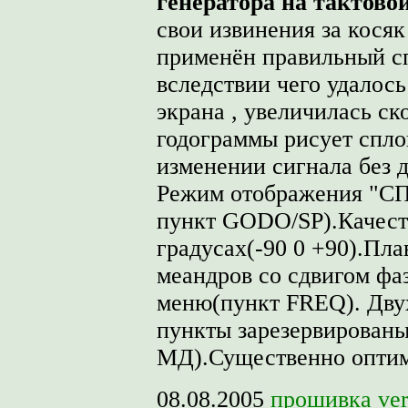
генератора на тактово
свои извинения за косяк 
применён правильный с
вследствии чего удалос
экрана , увеличилась ск
годограммы рисует спл
изменении сигнала без 
Режим отображения "СП
пункт GODO/SP).Качест
градусах(-90 0 +90).Пла
меандров со сдвигом фаз
меню(пункт FREQ). Дву
пункты зарезервирован
МД).Существенно оптим
08.08.2005
прошивка ver