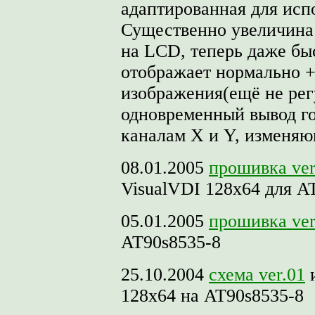
адаптированная для исп
Существенно увеличина
на LCD, теперь даже б
отображает нормально +
изображения(ещё не рег
одновременный вывод го
каналам X и Y, изменяю
08.01.2005
прошивка ver
VisualVDI 128х64 для A
05.01.2005
прошивка ver
AT90s8535-8
25.10.2004
схема ver.01
128х64 на AT90s8535-8